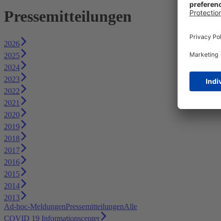
Pressemitteilungen
2026
2025
2024
2023
2022
2021
2020
2019
2018
2017
2016
2015
2014
2013
Ad-hoc-Meldungen
Pressemitteilungen
Alle
COVID 19 Informationscenter