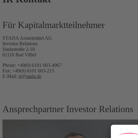
Für Kapitalmarktteilnehmer
STADA Arzneimittel AG
Investor Relations
Stadastraße 2-18
61118 Bad Vilbel
Phone: +49(0) 6101 603-4967
Fax: +49(0) 6101 603-215
E-Mail:
ir@stada.de
Ansprechpartner Investor Relations