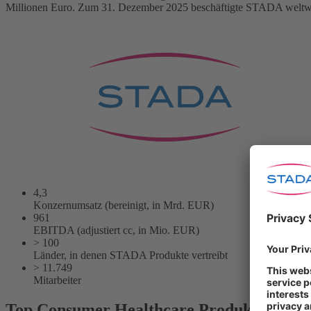
Millionen Euro. Zum 31. Dezember 2025 beschäftigte STADA weltwei
4,3
Konzernumsatz (bereinigt, in Mrd. EUR)
961
EBITDA (adjustiert cc, in Mio. EUR)
> 100
Länder, in denen STADA Produkte vertreibt
> 11.749
Mitarbeiter
Top Consumer Healthcare Produkte