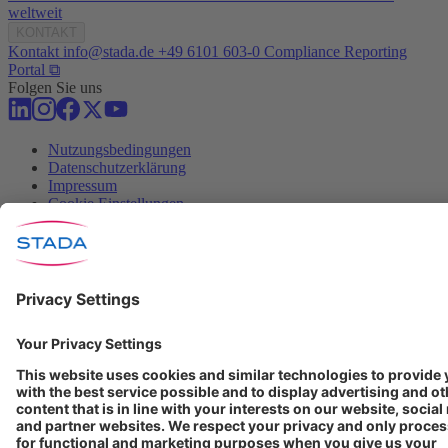
weltweit
KONTAKT
Kontakt
info@stada.de
+49 6101 603-0
Compliance Reporting
Portal ⧉
Folgen Sie uns
Nutzungsbedingungen
Datenschutzerklärung
Impressum
Cookie Einstellungen
Progenerika | © Copyright STADA Arzneimittel AG 2025