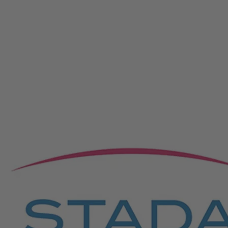
China
Kazakhstan
Philippinen
Saudi Arabia
Thailand
Vereinigte Arabische Emirate
Usbekistan
Vietnam