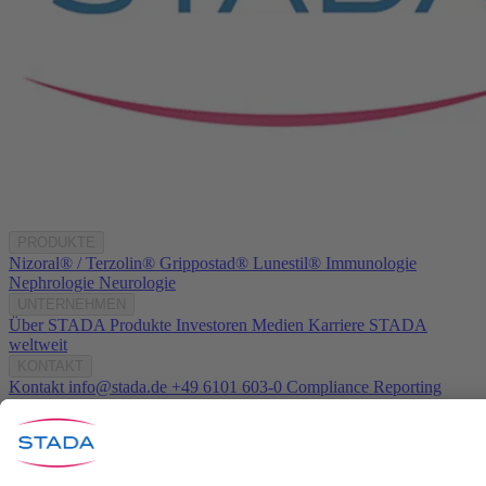
PRODUKTE
Nizoral® / Terzolin®
Grippostad®
Lunestil®
Immunologie
Nephrologie
Neurologie
UNTERNEHMEN
Über STADA
Produkte
Investoren
Medien
Karriere
STADA
weltweit
KONTAKT
Kontakt
info@stada.de
+49 6101 603-0
Compliance Reporting
Portal ⧉
Folgen Sie uns