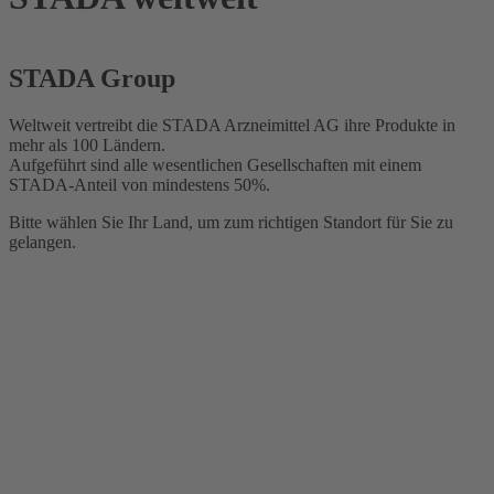
STADA Group
Weltweit vertreibt die STADA Arzneimittel AG ihre Produkte in
mehr als 100 Ländern.
Aufgeführt sind alle wesentlichen Gesellschaften mit einem
STADA-Anteil von mindestens 50%.
Bitte wählen Sie Ihr Land, um zum richtigen Standort für Sie zu
gelangen.
uropa
Österreich
Aserbaidschan
Belarus
Belgien
Bosnia-Herzegowina
Bulgarien
Kroatien
Tschechien
Dänemark