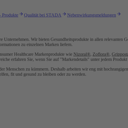
- Produkte
Qualität bei STADA
Nebenwirkungsmeldungen
 Unternehmen. Wir bieten Gesundheitsprodukte in allen relevanten Ge
ormationen zu einzelnen Marken liefern.
Consumer Healthcare Markenprodukte wie
Nizoral®
,
Zoflora®
,
Grippos
iche erfahren Sie, wenn Sie auf "Markendetails" unter jedem Produkt 
eit der Menschen zu kümmern. Deshalb arbeiten wir eng mit hochrangige
elfen, fit und gesund zu bleiben oder zu werden.