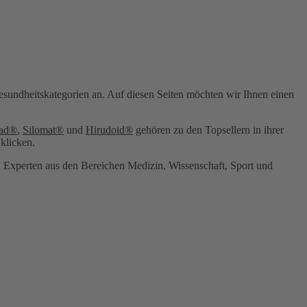
sundheitskategorien an. Auf diesen Seiten möchten wir Ihnen einen
tad®
,
Silomat®
und
Hirudoid®
gehören zu den Topsellern in ihrer
klicken.
n Experten aus den Bereichen Medizin, Wissenschaft, Sport und