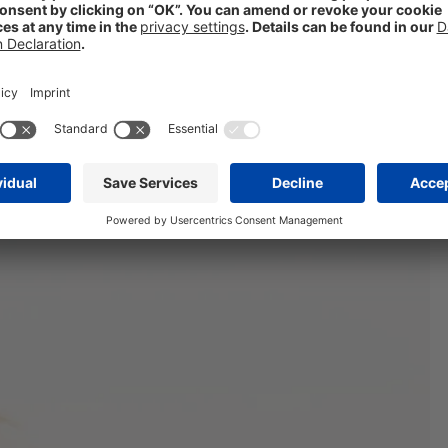
en wie Nasentrockenmittel, Hustenmittel, Erkältungs- oder Grippemitte