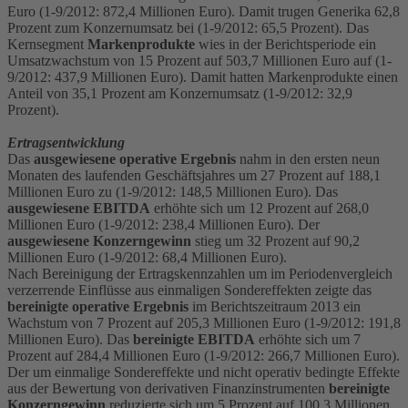
Euro (1-9/2012: 872,4 Millionen Euro). Damit trugen Generika 62,8
Prozent zum Konzernumsatz bei (1-9/2012: 65,5 Prozent). Das
Kernsegment
Markenprodukte
wies in der Berichtsperiode ein
Umsatzwachstum von 15 Prozent auf 503,7 Millionen Euro auf (1-
9/2012: 437,9 Millionen Euro). Damit hatten Markenprodukte einen
Anteil von 35,1 Prozent am Konzernumsatz (1-9/2012: 32,9
Prozent).
Ertragsentwicklung
Das
ausgewiesene operative Ergebnis
nahm in den ersten neun
Monaten des laufenden Geschäftsjahres um 27 Prozent auf 188,1
Millionen Euro zu (1-9/2012: 148,5 Millionen Euro). Das
ausgewiesene EBITDA
erhöhte sich um 12 Prozent auf 268,0
Millionen Euro (1-9/2012: 238,4 Millionen Euro). Der
ausgewiesene Konzerngewinn
stieg um 32 Prozent auf 90,2
Millionen Euro (1-9/2012: 68,4 Millionen Euro).
Nach Bereinigung der Ertragskennzahlen um im Periodenvergleich
verzerrende Einflüsse aus einmaligen Sondereffekten zeigte das
bereinigte operative Ergebnis
im Berichtszeitraum 2013 ein
Wachstum von 7 Prozent auf 205,3 Millionen Euro (1-9/2012: 191,8
Millionen Euro). Das
bereinigte EBITDA
erhöhte sich um 7
Prozent auf 284,4 Millionen Euro (1-9/2012: 266,7 Millionen Euro).
Der um einmalige Sondereffekte und nicht operativ bedingte Effekte
aus der Bewertung von derivativen Finanzinstrumenten
bereinigte
Konzerngewinn
reduzierte sich um 5 Prozent auf 100,3 Millionen