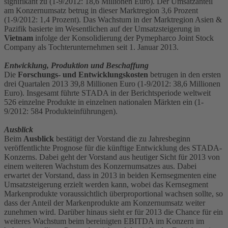
signifikant zu (1-9/2012: 18,6 Millionen Euro). Der Umsatzanteil
am Konzernumsatz betrug in dieser Marktregion 3,6 Prozent
(1-9/2012: 1,4 Prozent). Das Wachstum in der Marktregion Asien &
Pazifik basierte im Wesentlichen auf der Umsatzsteigerung in
Vietnam
infolge der Konsolidierung der Pymepharco Joint Stock
Company als Tochterunternehmen seit 1. Januar 2013.
Entwicklung, Produktion und Beschaffung
Die
Forschungs- und Entwicklungskosten
betrugen in den ersten
drei Quartalen 2013 39,8 Millionen Euro (1-9/2012: 38,6 Millionen
Euro). Insgesamt führte STADA in der Berichtsperiode weltweit
526 einzelne Produkte in einzelnen nationalen Märkten ein (1-
9/2012: 584 Produkteinführungen).
Ausblick
Beim
Ausblick
bestätigt der Vorstand die zu Jahresbeginn
veröffentlichte Prognose für die künftige Entwicklung des STADA-
Konzerns. Dabei geht der Vorstand aus heutiger Sicht für 2013 von
einem weiteren Wachstum des Konzernumsatzes aus. Dabei
erwartet der Vorstand, dass in 2013 in beiden Kernsegmenten eine
Umsatzsteigerung erzielt werden kann, wobei das Kernsegment
Markenprodukte voraussichtlich überproportional wachsen sollte, so
dass der Anteil der Markenprodukte am Konzernumsatz weiter
zunehmen wird. Darüber hinaus sieht er für 2013 die Chance für ein
weiteres Wachstum beim bereinigten EBITDA im Konzern im