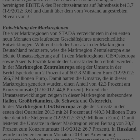
bereinigten EBITDA des Berichtszeitraums auf Jahresbasis bei 3,7
(1-9/2012: 3,6) und damit über dem vom Vorstand angestrebten
Niveau von 3.
Entwicklung der Marktregionen
Die vier Marktregionen von STADA verzeichneten in den ersten
neun Monaten des laufenden Geschäftsjahres unterschiedliche
Entwicklungen. Während sich der Umsatz in der Marktregion
Deutschland reduzierte, wies die Marktregion Zentraleuropa eine
leichte Umsatzsteigerung auf. In den Marktregionen CIS/Osteuropa
sowie Asien & Pazifik konnte der Umsatz deutlich erhöht werden.
In der
Marktregion Zentraleuropa
stieg der Umsatz in der
Berichtsperiode um 2 Prozent auf 607,8 Millionen Euro (1-9/2012:
596,7 Millionen Euro). Damit hatten die Umsätze, die in dieser
Marktregion generiert wurden, einen Anteil von 42,3 Prozent am
Konzernumsatz (1-9/2012: 44,8 Prozent). Erfreuliche
Umsatzentwicklungen zeigten in dieser Marktregion insbesondere
Italien
,
Großbritannien
, die
Schweiz
und
Österreich
.
In der
Marktregion CIS/Osteuropa
zeigte der Umsatz in den
ersten drei Quartalen 2013 mit 24 Prozent auf 440,3 Millionen Euro
eine deutliche Steigerung (1-9/2012: 355,9 Millionen Euro). Damit
leisteten die Umsätze in dieser Marktregion einen Beitrag von 30,7
Prozent zum Konzernumsatz (1-9/2012: 26,7 Prozent). In
Russland
wurde in den ersten neun Monaten 2013 bei Anwendung