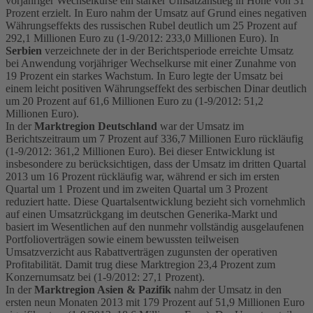
vorjähriger Wechselkurse ein starker Umsatzanstieg in Höhe von 31
Prozent erzielt. In Euro nahm der Umsatz auf Grund eines negativen
Währungseffekts des russischen Rubel deutlich um 25 Prozent auf
292,1 Millionen Euro zu (1-9/2012: 233,0 Millionen Euro). In
Serbien
verzeichnete der in der Berichtsperiode erreichte Umsatz
bei Anwendung vorjähriger Wechselkurse mit einer Zunahme von
19 Prozent ein starkes Wachstum. In Euro legte der Umsatz bei
einem leicht positiven Währungseffekt des serbischen Dinar deutlich
um 20 Prozent auf 61,6 Millionen Euro zu (1-9/2012: 51,2
Millionen Euro).
In der
Marktregion Deutschland
war der Umsatz im
Berichtszeitraum um 7 Prozent auf 336,7 Millionen Euro rückläufig
(1-9/2012: 361,2 Millionen Euro). Bei dieser Entwicklung ist
insbesondere zu berücksichtigen, dass der Umsatz im dritten Quartal
2013 um 16 Prozent rückläufig war, während er sich im ersten
Quartal um 1 Prozent und im zweiten Quartal um 3 Prozent
reduziert hatte. Diese Quartalsentwicklung bezieht sich vornehmlich
auf einen Umsatzrückgang im deutschen Generika-Markt und
basiert im Wesentlichen auf den nunmehr vollständig ausgelaufenen
Portfolioverträgen sowie einem bewussten teilweisen
Umsatzverzicht aus Rabattverträgen zugunsten der operativen
Profitabilität. Damit trug diese Marktregion 23,4 Prozent zum
Konzernumsatz bei (1-9/2012: 27,1 Prozent).
In der
Marktregion Asien & Pazifik
nahm der Umsatz in den
ersten neun Monaten 2013 mit 179 Prozent auf 51,9 Millionen Euro