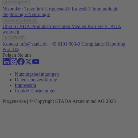
PRODUKTE
Nizoral® / Terzolin®
Grippostad®
Lunestil®
Immunologie
Nephrologie
Neurologie
UNTERNEHMEN
Über STADA
Produkte
Investoren
Medien
Karriere
STADA
weltweit
KONTAKT
Kontakt
info@stada.de
+49 6101 603-0
Compliance Reporting
Portal ⧉
Folgen Sie uns
Nutzungsbedingungen
Datenschutzerklärung
Impressum
Cookie Einstellungen
Progenerika | © Copyright STADA Arzneimittel AG 2025