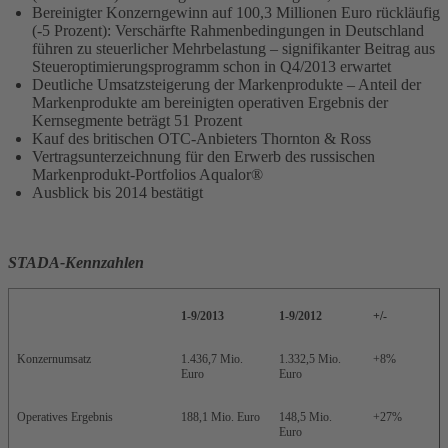
Bereinigter Konzerngewinn auf 100,3 Millionen Euro rückläufig
(-5 Prozent): Verschärfte Rahmenbedingungen in Deutschland
führen zu steuerlicher Mehrbelastung – signifikanter Beitrag aus
Steueroptimierungsprogramm schon in Q4/2013 erwartet
Deutliche Umsatzsteigerung der Markenprodukte – Anteil der
Markenprodukte am bereinigten operativen Ergebnis der
Kernsegmente beträgt 51 Prozent
Kauf des britischen OTC-Anbieters Thornton & Ross
Vertragsunterzeichnung für den Erwerb des russischen
Markenprodukt-Portfolios Aqualor®
Ausblick bis 2014 bestätigt
STADA-Kennzahlen
1-9/2013
1-9/2012
+/-
Konzernumsatz
1.436,7 Mio.
1.332,5 Mio.
+8%
Euro
Euro
Operatives Ergebnis
188,1 Mio. Euro
148,5 Mio.
+27%
Euro