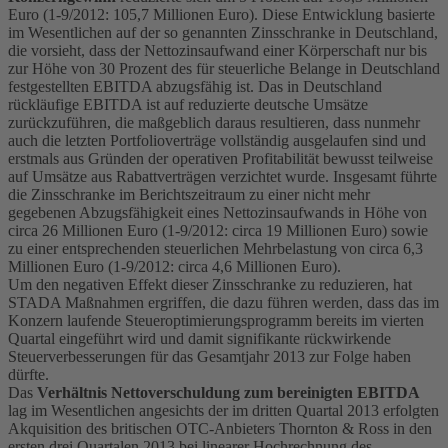
Euro (1-9/2012: 105,7 Millionen Euro). Diese Entwicklung basierte
im Wesentlichen auf der so genannten Zinsschranke in Deutschland,
die vorsieht, dass der Nettozinsaufwand einer Körperschaft nur bis
zur Höhe von 30 Prozent des für steuerliche Belange in Deutschland
festgestellten EBITDA abzugsfähig ist. Das in Deutschland
rückläufige EBITDA ist auf reduzierte deutsche Umsätze
zurückzuführen, die maßgeblich daraus resultieren, dass nunmehr
auch die letzten Portfolioverträge vollständig ausgelaufen sind und
erstmals aus Gründen der operativen Profitabilität bewusst teilweise
auf Umsätze aus Rabattverträgen verzichtet wurde. Insgesamt führte
die Zinsschranke im Berichtszeitraum zu einer nicht mehr
gegebenen Abzugsfähigkeit eines Nettozinsaufwands in Höhe von
circa 26 Millionen Euro (1-9/2012: circa 19 Millionen Euro) sowie
zu einer entsprechenden steuerlichen Mehrbelastung von circa 6,3
Millionen Euro (1-9/2012: circa 4,6 Millionen Euro).
Um den negativen Effekt dieser Zinsschranke zu reduzieren, hat
STADA Maßnahmen ergriffen, die dazu führen werden, dass das im
Konzern laufende Steueroptimierungsprogramm bereits im vierten
Quartal eingeführt wird und damit signifikante rückwirkende
Steuerverbesserungen für das Gesamtjahr 2013 zur Folge haben
dürfte.
Das
Verhältnis Nettoverschuldung zum bereinigten EBITDA
lag im Wesentlichen angesichts der im dritten Quartal 2013 erfolgten
Akquisition des britischen OTC-Anbieters Thornton & Ross in den
ersten drei Quartalen 2013 bei linearer Hochrechnung des