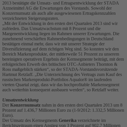
2013 bestätigte die Umsatz- und Ertragsentwicklung der STADA
Arzneimittel AG die Erwartungen des Vorstands. Sowohl der
Konzernumsatz als auch alle ausgewiesenen Ertragskennzahlen
verzeichneten Steigerungsraten.
„Mit der Entwicklung in den ersten drei Quartalen 2013 sind wir
zufrieden. Das Umsatzwachstum mit 8 Prozent und die
Margenentwicklung liegen im Rahmen unserer Erwartungen. Die
zunehmend verschärften Rahmenbedingungen in Deutschland
bestätigen einmal mehr, dass wir mit unserer Strategie der
Diversifizierung auf dem richtigen Weg sind. So konnten wir den
Bereich Markenprodukte, der mittlerweile 51 Prozent zu unserem
bereinigten operativen Ergebnis der Kernsegmente beiträgt, mit dem
erfolgreichen Erwerb des britischen OTC-Anbieters Thornton &
Ross maßgeblich stärken“, so der STADA-Vorstandsvorsitzende
Hartmut Retzlaff. „Die Unterzeichnung des Vertrags zum Kauf des
russischen Markenprodukt-Portfolios Aqualor® im laufenden
vierten Quartal zeigt, dass wir das hochprofitable Markensegment
auch weiterhin konsequent ausbauen werden“, so Retzlaff weiter.
Umsatzentwicklung
Der
Konzernumsatz
nahm in den ersten drei Quartalen 2013 um 8
Prozent auf 1.436,7 Millionen Euro zu (1-9/2012: 1.332,5 Millionen
Euro).
Der Umsatz des Kernsegments
Generika
verzeichnete im
Berichtszeitraum einen Anstieg von 3 Prozent auf 902,7 Millionen