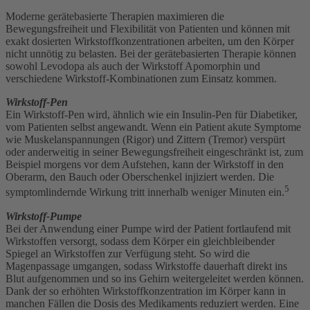
Moderne gerätebasierte Therapien maximieren die
Bewegungsfreiheit und Flexibilität von Patienten und können mit
exakt dosierten Wirkstoffkonzentrationen arbeiten, um den Körper
nicht unnötig zu belasten. Bei der gerätebasierten Therapie können
sowohl Levodopa als auch der Wirkstoff Apomorphin und
verschiedene Wirkstoff-Kombinationen zum Einsatz kommen.
Wirkstoff-Pen
Ein Wirkstoff-Pen wird, ähnlich wie ein Insulin-Pen für Diabetiker,
vom Patienten selbst angewandt. Wenn ein Patient akute Symptome
wie Muskelanspannungen (Rigor) und Zittern (Tremor) verspürt
oder anderweitig in seiner Bewegungsfreiheit eingeschränkt ist, zum
Beispiel morgens vor dem Aufstehen, kann der Wirkstoff in den
Oberarm, den Bauch oder Oberschenkel injiziert werden. Die
5
symptomlindernde Wirkung tritt innerhalb weniger Minuten ein.
Wirkstoff-Pumpe
Bei der Anwendung einer Pumpe wird der Patient fortlaufend mit
Wirkstoffen versorgt, sodass dem Körper ein gleichbleibender
Spiegel an Wirkstoffen zur Verfügung steht. So wird die
Magenpassage umgangen, sodass Wirkstoffe dauerhaft direkt ins
Blut aufgenommen und so ins Gehirn weitergeleitet werden können.
Dank der so erhöhten Wirkstoffkonzentration im Körper kann in
manchen Fällen die Dosis des Medikaments reduziert werden. Eine