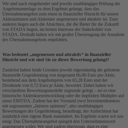
Wir sind nach eingehender und jeweils unabhängiger Prüfung der
Angebotsunterlage zu dem Ergebnis gelangt, dass das
Übernahmeangebot zum einen in finanzieller Hinsicht für unsere
Aktionärinnen und Aktionäre angemessen und attraktiv ist. Zum
anderen liegen auch die Absichten, die die Bieter für die Zukunft
von STADA hegen, im besten Interesse der Stakeholder von
STADA. Deshalb haben wir mit großer Überzeugung die Annahme
des Übernahmeangebots empfohlen.
Was bedeutet „angemessen und attraktiv“ in finanzieller
Hinsicht und wie sind Sie zu dieser Bewertung gelangt?
Zunächst haben beide Gremien jeweils eigenständig die gebotene
finanzielle Gegenleistung von insgesamt 66,00 Euro pro Aktie,
bestehend aus dem Angebotspreis von 65,28 Euro und der
Dividende von 0,72 Euro je Aktie, bewertet. Dabei haben wir
verschiedene Bewertungsmodelle zugrunde gelegt – sei es eine
historische Aktienkursentwicklung oder die impliziten Multiples auf
unser EBITDA. Zudem hat der Vorstand zwei Investmentbanken
mit sogenannten „fairness opinions“, also unabhängigen
Bewertungen der Gegenleistung, beauftragt, der Aufsichtsrat hat
zusätzlich eine eigene Bank mandatiert. Im Ergebnis waren wir uns
einig: Das Übernahmeangebot spiegelt den Unternehmenswert
angemessen wider. Wir sind zudem überzeugt, dass es eine