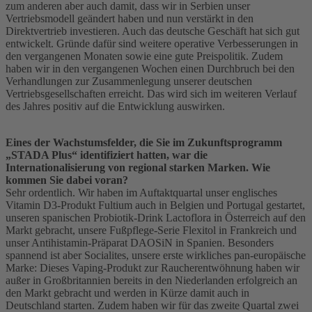
zum anderen aber auch damit, dass wir in Serbien unser
Vertriebsmodell geändert haben und nun verstärkt in den
Direktvertrieb investieren. Auch das deutsche Geschäft hat sich gut
entwickelt. Gründe dafür sind weitere operative Verbesserungen in
den vergangenen Monaten sowie eine gute Preispolitik. Zudem
haben wir in den vergangenen Wochen einen Durchbruch bei den
Verhandlungen zur Zusammenlegung unserer deutschen
Vertriebsgesellschaften erreicht. Das wird sich im weiteren Verlauf
des Jahres positiv auf die Entwicklung auswirken.
Eines der Wachstumsfelder, die Sie im Zukunftsprogramm
„STADA Plus“ identifiziert hatten, war die
Internationalisierung von regional starken Marken. Wie
kommen Sie dabei voran?
Sehr ordentlich. Wir haben im Auftaktquartal unser englisches
Vitamin D3-Produkt Fultium auch in Belgien und Portugal gestartet,
unseren spanischen Probiotik-Drink Lactoflora in Österreich auf den
Markt gebracht, unsere Fußpflege-Serie Flexitol in Frankreich und
unser Antihistamin-Präparat DAOSiN in Spanien. Besonders
spannend ist aber Socialites, unsere erste wirkliches pan-europäische
Marke: Dieses Vaping-Produkt zur Raucherentwöhnung haben wir
außer in Großbritannien bereits in den Niederlanden erfolgreich an
den Markt gebracht und werden in Kürze damit auch in
Deutschland starten. Zudem haben wir für das zweite Quartal zwei