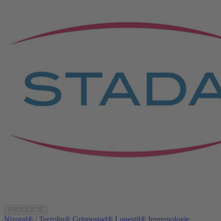
PRODUKTE
Nizoral® / Terzolin®
Grippostad®
Lunestil®
Immunologie