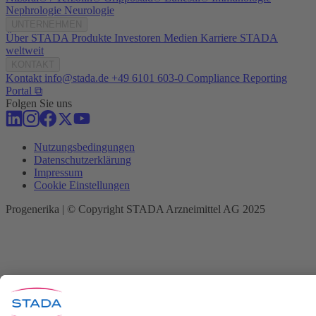
Nephrologie
Neurologie
UNTERNEHMEN
Über STADA
Produkte
Investoren
Medien
Karriere
STADA
weltweit
KONTAKT
Kontakt
info@stada.de
+49 6101 603-0
Compliance Reporting
Portal ⧉
Folgen Sie uns
Nutzungsbedingungen
Datenschutzerklärung
Impressum
Cookie Einstellungen
Progenerika | © Copyright STADA Arzneimittel AG 2025