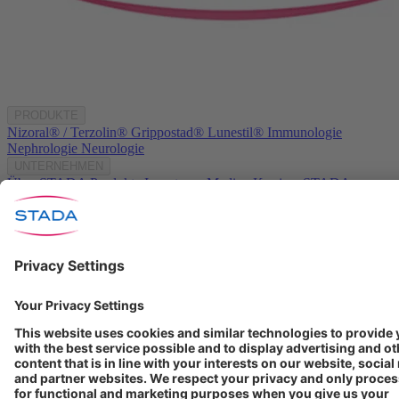
PRODUKTE
Nizoral® / Terzolin®
Grippostad®
Lunestil®
Immunologie
Nephrologie
Neurologie
UNTERNEHMEN
Über STADA
Produkte
Investoren
Medien
Karriere
STADA
weltweit
KONTAKT
Kontakt
info@stada.de
+49 6101 603-0
Compliance Reporting
Portal ⧉
Folgen Sie uns
Nutzungsbedingungen
Datenschutzerklärung
Impressum
Cookie Einstellungen