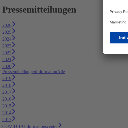
Pressemitteilungen
2026
2025
2024
2023
2022
2021
2020
Pressemitteilungen
Information
Alle
2019
2018
2017
2016
2015
2014
2013
COVID 19 Informationscenter