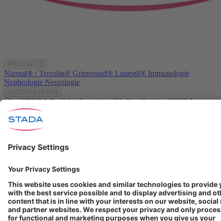
PRODUKTE
Nizoral® / Terzolin®
Grippostad®
Lunestil®
Immunologie
Nephrologie
Neurologie
UNTERNEHMEN
Über STADA
Produkte
Investoren
Medien
Karriere
STADA
weltweit
KONTAKT
Kontakt
info@stada.de
+49 6101 603-0
Compliance Reporting
Portal ⧉
Folgen Sie uns
Nutzungsbedingungen
Datenschutzerklärung
Impressum
Cookie Einstellungen