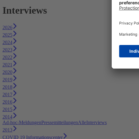
Interviews
2026
2025
2024
2023
2022
2021
2020
2019
2018
2017
2016
2015
2014
Ad-hoc-Meldungen
Pressemitteilungen
Alle
Interviews
2013
COVID 19 Informationscenter