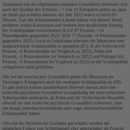
Zusammen mit der allgemeinen mentalen Gesundheit verbessert sich
auch die Qualität des Schlafes – 7 von 10 Europäern geben an, dass
sie heute gut schlafen können. Im Jahr 2022 waren es noch 65
Prozent. Fast alle teilnehmenden Länder haben von diesem Trend
profitiert, wobei Kasachstan und Serbien den deutlichsten Anstieg
der Schlafqualität verzeichneten (KAZ 87 Prozent, +10
Prozentpunkte gegenüber 2022; SER 77 Prozent, +8 Prozentpunkte
gegenüber 2022). Auch in Usbekistan scheinen die Menschen eine
ausgezeichnete Schlafqualität zu genießen (87). In der Schweiz (66
Prozent, -6 Prozentpunkte im Vergleich zu 2022), Polen (64
Prozent, -3 Prozentpunkte im Vergleich zu 2022) und Portugal (64
Prozent, -1 Prozentpunkt im Vergleich zu 2022) ist die Schlafqualität
weitgehend stabil geblieben.
Wie bei der psychischen Gesundheit geben die Menschen im
Vereinigten Königreich auch die niedrigste Schlafqualität an (59).
Es gibt jedoch keinen unmittelbaren Hinweis darauf, dass eine
schlechte psychische Gesundheit zwangsläufig mit einer schlechten
Schlafqualität einhergeht, da Polen und die Tschechische Republik,
obwohl sie eine schlechte psychische Gesundheit aufweisen, eine
nur knapp unterdurchschnittliche oder sogar überdurchschnittliche
Schlafqualität haben.
Obwohl die Mehrheit der Europäer gut schläft, werden die
möglichen Folgen von Schlafmangel eher unterschätzt: 46 Prozent