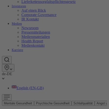
Lieferkettensorgfaltspflichtengesetz
Investoren
Auf einen Blick
Corporate Governance
IR Kontakt
Medien
Newsroom
Pressemitteilungen
Medienmaterialien
Health Report
Medienkontakt
Karriere
de-DE
English (EN-GB)
Mentale Gesundheit
Psychische Gesundheit
Schlafqualität
Angst u