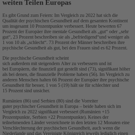
weiten Teilen Europas
Es gibt Grund zum Feiern: Im Vergleich zu 2022 hat sich die
Qualität der psychischen Gesundheit auf dem gesamten Kontinent
um insgesamt 10 Prozentpunkte verbessert.
Heute bewerten 67
Prozent der Europäer ihre mentale Gesundheit als
„gut“
oder
„sehr
gut“, 23 Prozent beschreiben sie als
„befriedigend“und weniger als
1 von 10 als
„schlecht“.
73 Prozent
der Männer beschreiben
ihre
psychische Gesundheit als gut, bei den Frauen sind es 62 Prozent.
Die psychische Gesundheit scheint
sich
außerdem
mit
steigendem
Alter zu verbessern und ist
bei
Europäern, die finanziell gut gestellt sind (73),
signifikant höher
als bei denen, die finanzielle Probleme haben (56).
Im Vergleich zu
anderen Menschen halten 66
Prozent
der Europäer ihre psychische
Gesundheit für besser, 1 von 5 (19) hält sie für schlechter und
15
Prozent
sind unsicher.
Rumänien (86) und Serbien (80) sind die Vorreiter
guter
psychische
r
Gesundheit in Europa
–
beide haben sich im
Vergleich zu 2022
signifikant
verbessert (Rumänien +15
Prozentpunkte, Serbien +22 Prozentpunkte).
Keines der
teilnehmenden Länder verzeichnete in den letzten 12 Monaten eine
Verschlechterung der psychischen Gesundheit,
auch wenn
die
Niederlande und das Vereinigte Königreich jeweils
lediglich
einen