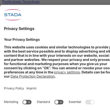
Nephrologie
Neurologie
UNTERNEHMEN
Über STADA
Produkte
Investoren
Medien
Karriere
STADA
weltweit
KONTAKT
Kontakt
info@stada.de
+49 6101 603-0
Compliance Reporting
Portal ⧉
Folgen Sie uns
Nutzungsbedingungen
Datenschutzerklärung
Impressum
Cookie Einstellungen
Progenerika | © Copyright STADA Arzneimittel AG 2025