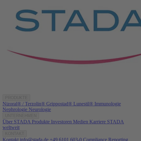
PRODUKTE
Nizoral® / Terzolin®
Grippostad®
Lunestil®
Immunologie
Nephrologie
Neurologie
UNTERNEHMEN
Über STADA
Produkte
Investoren
Medien
Karriere
STADA
weltweit
KONTAKT
Kontakt
info@stada.de
+49 6101 603-0
Compliance Reporting