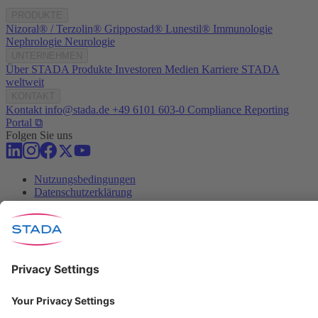
PRODUKTE
Nizoral® / Terzolin®
Grippostad®
Lunestil®
Immunologie
Nephrologie
Neurologie
UNTERNEHMEN
Über STADA
Produkte
Investoren
Medien
Karriere
STADA
weltweit
KONTAKT
Kontakt
info@stada.de
+49 6101 603-0
Compliance Reporting
Portal ⧉
Folgen Sie uns
Nutzungsbedingungen
Datenschutzerklärung
Impressum
Cookie Einstellungen
Progenerika | © Copyright STADA Arzneimittel AG 2025
Pflichtangaben