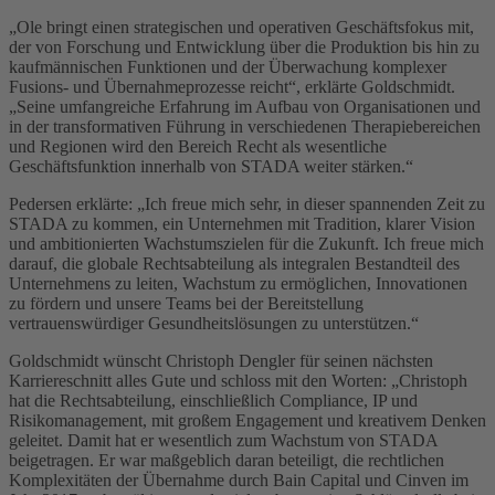
„Ole bringt einen strategischen und operativen Geschäftsfokus mit,
der von Forschung und Entwicklung über die Produktion bis hin zu
kaufmännischen Funktionen und der Überwachung komplexer
Fusions- und Übernahmeprozesse reicht“, erklärte Goldschmidt.
„Seine umfangreiche Erfahrung im Aufbau von Organisationen und
in der transformativen Führung in verschiedenen Therapiebereichen
und Regionen wird den Bereich Recht als wesentliche
Geschäftsfunktion innerhalb von STADA weiter stärken.“
Pedersen erklärte: „Ich freue mich sehr, in dieser spannenden Zeit zu
STADA zu kommen, ein Unternehmen mit Tradition, klarer Vision
und ambitionierten Wachstumszielen für die Zukunft. Ich freue mich
darauf, die globale Rechtsabteilung als integralen Bestandteil des
Unternehmens zu leiten, Wachstum zu ermöglichen, Innovationen
zu fördern und unsere Teams bei der Bereitstellung
vertrauenswürdiger Gesundheitslösungen zu unterstützen.“
Goldschmidt wünscht Christoph Dengler für seinen nächsten
Karriereschnitt alles Gute und schloss mit den Worten: „Christoph
hat die Rechtsabteilung, einschließlich Compliance, IP und
Risikomanagement, mit großem Engagement und kreativem Denken
geleitet. Damit hat er wesentlich zum Wachstum von STADA
beigetragen. Er war maßgeblich daran beteiligt, die rechtlichen
Komplexitäten der Übernahme durch Bain Capital und Cinven im