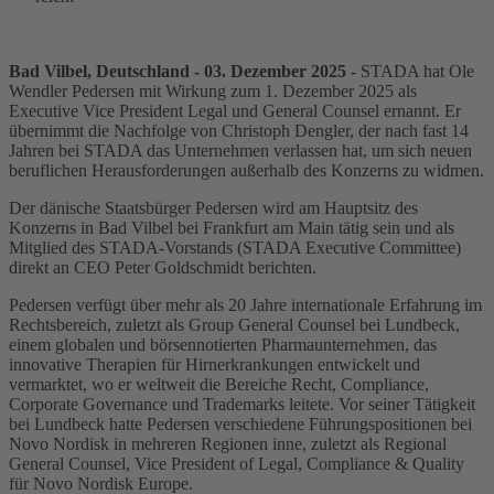
Bad Vilbel, Deutschland - 03. Dezember 2025
- STADA hat Ole
Wendler Pedersen mit Wirkung zum 1. Dezember 2025 als
Executive Vice President Legal und General Counsel ernannt. Er
übernimmt die Nachfolge von Christoph Dengler, der nach fast 14
Jahren bei STADA das Unternehmen verlassen hat, um sich neuen
beruflichen Herausforderungen außerhalb des Konzerns zu widmen.
Der dänische Staatsbürger Pedersen wird am Hauptsitz des
Konzerns in Bad Vilbel bei Frankfurt am Main tätig sein und als
Mitglied des STADA-Vorstands (STADA Executive Committee)
direkt an CEO Peter Goldschmidt berichten.
Pedersen verfügt über mehr als 20 Jahre internationale Erfahrung im
Rechtsbereich, zuletzt als Group General Counsel bei Lundbeck,
einem globalen und börsennotierten Pharmaunternehmen, das
innovative Therapien für Hirnerkrankungen entwickelt und
vermarktet, wo er weltweit die Bereiche Recht, Compliance,
Corporate Governance und Trademarks leitete. Vor seiner Tätigkeit
bei Lundbeck hatte Pedersen verschiedene Führungspositionen bei
Novo Nordisk in mehreren Regionen inne, zuletzt als Regional
General Counsel, Vice President of Legal, Compliance & Quality
für Novo Nordisk Europe.