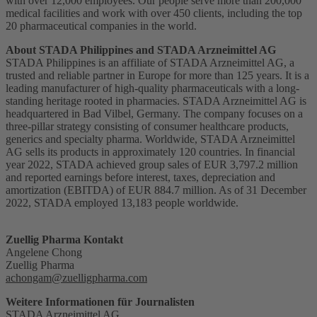
with over 12,000 employees. Our people serve more than 200,000
medical facilities and work with over 450 clients, including the top
20 pharmaceutical companies in the world.
About STADA Philippines and STADA Arzneimittel AG
STADA Philippines is an affiliate of STADA Arzneimittel AG, a
trusted and reliable partner in Europe for more than 125 years. It is a
leading manufacturer of high-quality pharmaceuticals with a long-
standing heritage rooted in pharmacies. STADA Arzneimittel AG is
headquartered in Bad Vilbel, Germany. The company focuses on a
three-pillar strategy consisting of consumer healthcare products,
generics and specialty pharma. Worldwide, STADA Arzneimittel
AG sells its products in approximately 120 countries. In financial
year 2022, STADA achieved group sales of EUR 3,797.2 million
and reported earnings before interest, taxes, depreciation and
amortization (EBITDA) of EUR 884.7 million. As of 31 December
2022, STADA employed 13,183 people worldwide.
Zuellig Pharma Kontakt
Angelene Chong
Zuellig Pharma
achongam@zuelligpharma.com
Weitere Informationen für Journalisten
STADA Arzneimittel AG