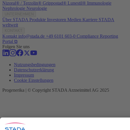
Nizoral® / Terzolin®
Grippostad®
Lunestil®
Immunologie
Nephrologie
Neurologie
UNTERNEHMEN
Über STADA
Produkte
Investoren
Medien
Karriere
STADA
weltweit
KONTAKT
Kontakt
info@stada.de
+49 6101 603-0
Compliance Reporting
Portal ⧉
Folgen Sie uns
Nutzungsbedingungen
Datenschutzerklärung
Impressum
Cookie Einstellungen
Progenerika | © Copyright STADA Arzneimittel AG 2025