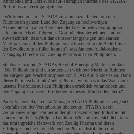
Antibiotika und Herz-Kreislauf-Therapien innerhalb des STADA-
Portfolios zur Verfügung stellen.
"Wir freuen uns, mit STADA zusammenzuarbeiten, um den
Filipinos im ganzen Land den Zugang zu hochwertigen
Arzneimitteln in allen Bereichen der Gesundheitsversorgung zu
erleichtern. Als ein führendes Gesundheitsunternehmen sind wir
zuversichtlich, dass wir dank unserer langjährigen und starken
Marktpräsenz auf den Philippinen auch weiterhin die Bedürfnisse
der Bevölkerung erfüllen können", sagt Jannette A. Jakosalem,
Managing Director von Zuellig Pharma auf den Philippinen.
Stéphane Jacqmin, STADAs Head of Emerging Markets, erklärt:
„Die Philippinen sind ein strategisch wichtiger Markt im Rahmen
der ehrgeizigen Wachstumspläne von STADA in Südostasien. Dank
dieser Partnerschaft mit Zuellig Pharma werden wir das Wachstum
unseres Portfolios auf den Philippinen erheblich vorantreiben und
den Zugang zu unseren Produkten in diesem Markt erleichtern.“
Paolo Valenzuela, General Manager STADA Philippines, zeigt sich
ebenfalls von der Vereinbarung überzeugt: „STADA ist ein
vertrauenswürdiger Partner in der pharmazeutischen Industrie mit
einer mehr als 125-jährigen Tradition. Wir sind zuversichtlich, dass
das umfangreiche Netzwerk von Zuellig Pharma und deren
Erfolgsgeschichte in den Bereichen Pharmadistribution und
Gesundheitsdienstleistungen entscheidend dazu beitragen werden,