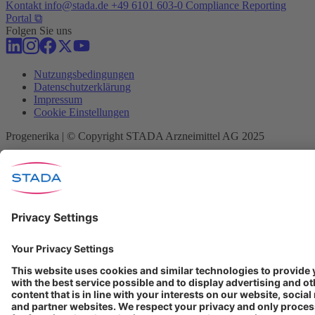
Kontakt
info@stada.de
+49 6101 603-0
Compliance Reporting
Portal ⧉
Folgen Sie uns
Nutzungsbedingungen
Datenschutzerklärung
Impressum
Cookie Einstellungen
Progenerika | © Copyright STADA Arzneimittel AG 2025