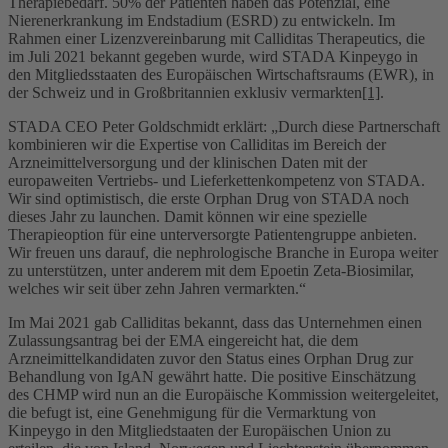
Therapiebedarf. 50% der Patienten haben das Potenzial, eine
Nierenerkrankung im Endstadium (ESRD) zu entwickeln. Im
Rahmen einer Lizenzvereinbarung mit Calliditas Therapeutics, die
im Juli 2021 bekannt gegeben wurde, wird STADA Kinpeygo in
den Mitgliedsstaaten des Europäischen Wirtschaftsraums (EWR), in
der Schweiz und in Großbritannien exklusiv vermarkten
[1]
.
STADA CEO Peter Goldschmidt erklärt: „Durch diese Partnerschaft
kombinieren wir die Expertise von Calliditas im Bereich der
Arzneimittelversorgung und der klinischen Daten mit der
europaweiten Vertriebs- und Lieferkettenkompetenz von STADA.
Wir sind optimistisch, die erste Orphan Drug von STADA noch
dieses Jahr zu launchen. Damit können wir eine spezielle
Therapieoption für eine unterversorgte Patientengruppe anbieten.
Wir freuen uns darauf, die nephrologische Branche in Europa weiter
zu unterstützen, unter anderem mit dem Epoetin Zeta-Biosimilar,
welches wir seit über zehn Jahren vermarkten.“
Im Mai 2021 gab Calliditas bekannt, dass das Unternehmen einen
Zulassungsantrag bei der EMA eingereicht hat, die dem
Arzneimittelkandidaten zuvor den Status eines Orphan Drug zur
Behandlung von IgAN gewährt hatte. Die positive Einschätzung
des CHMP wird nun an die Europäische Kommission weitergeleitet,
die befugt ist, eine Genehmigung für die Vermarktung von
Kinpeygo in den Mitgliedstaaten der Europäischen Union zu