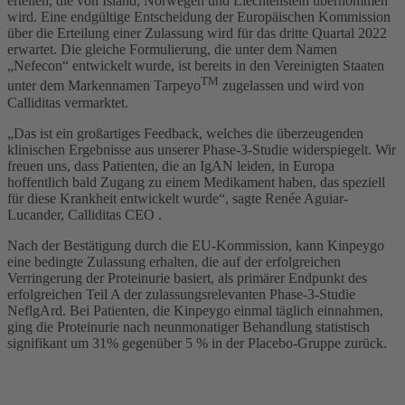
erteilen, die von Island, Norwegen und Liechtenstein übernommen
wird. Eine endgültige Entscheidung der Europäischen Kommission
über die Erteilung einer Zulassung wird für das dritte Quartal 2022
erwartet. Die gleiche Formulierung, die unter dem Namen
„Nefecon“ entwickelt wurde, ist bereits in den Vereinigten Staaten
TM
unter dem Markennamen Tarpeyo
zugelassen und wird von
Calliditas vermarktet.
„Das ist ein großartiges Feedback, welches die überzeugenden
klinischen Ergebnisse aus unserer Phase-3-Studie widerspiegelt. Wir
freuen uns, dass Patienten, die an IgAN leiden, in Europa
hoffentlich bald Zugang zu einem Medikament haben, das speziell
für diese Krankheit entwickelt wurde“, sagte Renée Aguiar-
Lucander, Calliditas CEO .
Nach der Bestätigung durch die EU-Kommission, kann Kinpeygo
eine bedingte Zulassung erhalten, die auf der erfolgreichen
Verringerung der Proteinurie basiert, als primärer Endpunkt des
erfolgreichen Teil A der zulassungsrelevanten Phase-3-Studie
NeflgArd. Bei Patienten, die Kinpeygo einmal täglich einnahmen,
ging die Proteinurie nach neunmonatiger Behandlung statistisch
signifikant um 31% gegenüber 5 % in der Placebo-Gruppe zurück.