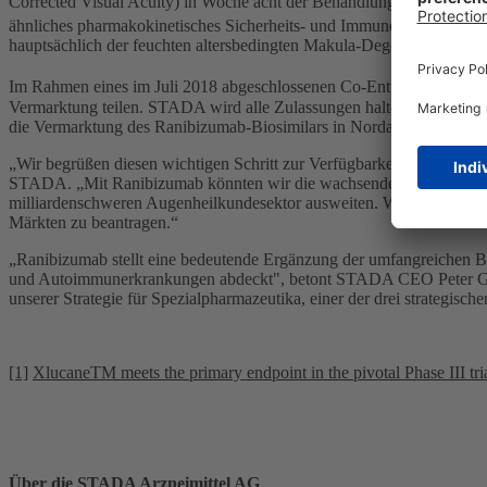
Corrected Visual Acuity) in Woche acht der Behandlung im Vergleich
ähnliches pharmakokinetisches Sicherheits- und Immunogenitätsprofil
hauptsächlich der feuchten altersbedingten Makula-Degeneration un
Im Rahmen eines im Juli 2018 abgeschlossenen Co-Entwicklungsvertra
Vermarktung teilen. STADA wird alle Zulassungen halten und für de
die Vermarktung des Ranibizumab-Biosimilars in Nordamerika verantw
„Wir begrüßen diesen wichtigen Schritt zur Verfügbarkeit einer hoch
STADA. „Mit Ranibizumab könnten wir die wachsende Biosimilars-P
milliardenschweren Augenheilkundesektor ausweiten. Wir werden weit
Märkten zu beantragen.“
„Ranibizumab stellt eine bedeutende Ergänzung der umfangreichen Bi
und Autoimmunerkrankungen abdeckt", betont STADA CEO Peter Goldsc
unserer Strategie für Spezialpharmazeutika, einer der drei strateg
[1]
XlucaneTM meets the primary endpoint in the pivotal Phase III t
Über die STADA Arzneimittel AG