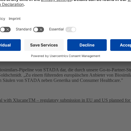
 zum biologischen Referenzpräparat Lucentis
. Darüber hinaus zeigte
®
®
 aufweist wie Lucentis
. Bei Lucentis
handelt es sich um ein VEGF-
d des diabetischen Makulaödems
[1]
, eingesetzt wird.
®
gs für ein Biosimilar von Lucentis
werden STADA und Xbrane zu gle
n Vertrieb und die Vermarktung des Produkts in Europa verantwortlic
ortlich sein. STADA und Xbrane prüfen derzeit weltweite Kommerzialis
wertigen und kostengünstigen Behandlungsoption für Augenärzte und ihr
räsenz von STADA über die Indikationen Onkologie, Nephrologie, O
erhin intensiv mit unserem Partner Xbrane zusammenarbeiten, um die 
osimilars-Pipeline von STADA dar, die durch unsere Go-to-Partner-Str
hmidt. „Zu einem führenden europäischen Anbieter von Biosimilars i
ischen Säulen von STADA neben Generika und Consumer Healthcare."
rial with XlucaneTM – regulatory submission in EU and US planned for