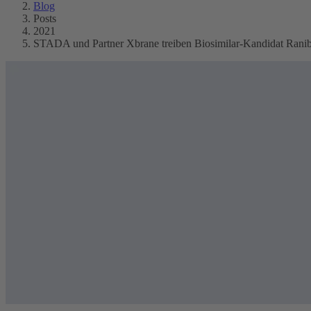
Blog
Posts
2021
STADA und Partner Xbrane treiben Biosimilar-Kandidat Rani