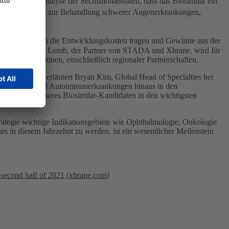
 die Zwischenanalyse der Sechsmonatsdaten, dass das Biosimilar ein
α-Inhibitor, der zur Behandlung schwerer Augenerkrankungen,
ichen Teilen die Entwicklungskosten tragen und Gewinne aus der
h sein. Bausch + Lomb, der Partner von STADA und Xbrane, wird für
ierungsoptionen, einschließlich regionaler Partnerschaften.
e Patienten“, erläutert Bryan Kim, Global Head of Specialties bei
steoporose und Autoimmunerkrankungen hinaus in den
Zulassung unseres Biosimilar-Kandidaten in den wichtigsten
ategie wichtige Indikationsgebiete wie Ophthalmologie, Onkologie
n diesem Jahrzehnt zu werden, ist ein wesentlicher Meilenstein
 second half of 2021 (xbrane.com)