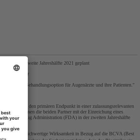
USA für die zweite Jahreshälfte 2021 geplant
eilkundesektor
tengünstigen Behandlungsoption für Augenärzte und ihre Patienten."
Ranibizumab den primären Endpunkt in einer zulassungsrelevanten
 "Xplore" rechnen die beiden Partner mit der Einreichung eines
 Food and Drug Administration (FDA) in der zweiten Jahreshälfte
 zeigte eine gleichwertige Wirksamkeit in Bezug auf die BCVA (Best