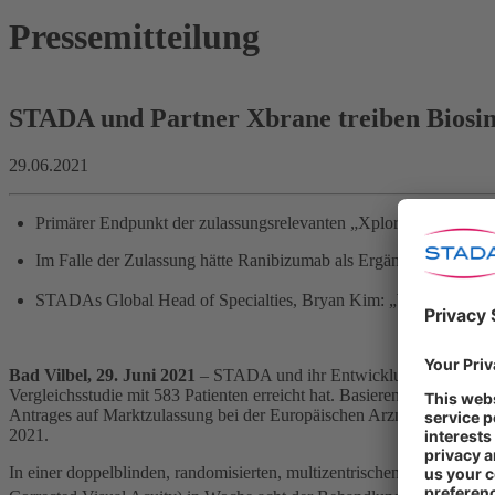
Pressemitteilung
STADA und Partner Xbrane treiben Biosi
29.06.2021
Primärer Endpunkt der zulassungsrelevanten „Xplore“-Vergleichss
Im Falle der Zulassung hätte Ranibizumab als Ergänzung des B
STADAs Global Head of Specialties, Bryan Kim: „Wir begrüßen di
Bad Vilbel
, 29. Juni 2021
– STADA und ihr Entwicklungspartner Xbr
Vergleichsstudie mit 583 Patienten erreicht hat. Basierend auf den Z
Antrages auf Marktzulassung bei der Europäischen Arzneimittelbehö
2021.
In einer doppelblinden, randomisierten, multizentrischen Studie err