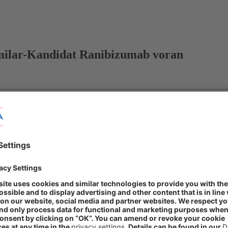
milar-Kandidat Ranibizumab voran
tudie mit Ranibizumab erreicht; Zulassungsanträge in der EU und den 
iosimilar-Portfolio von STADA Zugang zum milliardenschweren Augenh
esen wichtigen Schritt zur Verfügbarkeit einer hochwertigen und kos
ane Biopharma haben bekannt gegeben, dass ihr Biosimilar-Kandidat 
wischenergebnissen nach sechs Monaten der klinischen Phase-III-Studie
rde (EMA) und eines Antrags auf Zulassung bei der US-amerikanischen
eichte der Ranibizumab-Biosimilar-Kandidat den primären Endpunkt und
®