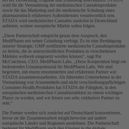
wird für die Vermarktung der medizinischen Cannabisprodukte
sowie für das Marketing und die medizinische Schulung eines
pharmazeutisch erfahrenen Außendienstes verantwortlich sein.
STADA wird medizinisches Cannabis zunächst in Deutschland
anbieten, weitere europäische Märkte sollen folgen.
„Diese Partnerschaft entspricht genau dem Anspruch, den
MediPharm seit seiner Gründung verfolgt. Es ist eine Bestätigung
unserer Strategie, GMP-zertifizierte medizinische Cannabisprodukte
zu liefern, die in unterschiedlichen Produkten in verschiedenen
Märkten weltweit eingesetzt werden können", sagt Pat
McCutcheon, CEO, MediPharm Labs. „Diese Kooperation birgt ein
bedeutendes Umsatzpotenzial für MediPharm Labs. Wir sind
begeistert, mit einem renommierten und erfahrenen Partner wie
STADA zusammenzuarbeiten. Als führendes Unternehmen in der
Vermarktung von Arzneimitteln und nicht verschreibungspflichtigen
Consumer-Health-Produkten hat STADA die Fähigkeit, in den
europäischen medizinischen Cannabismärkten zu einem wichtigen
Player zu werden, und wir freuen uns sehr, exklusiver Partner zu
sein.“
Die Partner werden sich zunächst auf Deutschland konzentrieren,
bevor sie die Zusammenarbeit möglicherweise auf andere
europäische Länder und Regionen ausdehnen. Die Partnerschaft
bedeutet für MediPharm auch den Einstieg in die globale