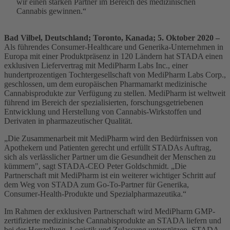
wir einen starken Partner im Bereich des medizinischen
Cannabis gewinnen.“
Bad Vilbel, Deutschland; Toronto, Kanada; 5. Oktober 2020 –
Als führendes Consumer-Healthcare und Generika-Unternehmen in
Europa mit einer Produktpräsenz in 120 Ländern hat STADA einen
exklusiven Liefervertrag mit MediPharm Labs Inc., einer
hundertprozentigen Tochtergesellschaft von MediPharm Labs Corp.,
geschlossen, um dem europäischen Pharmamarkt medizinische
Cannabisprodukte zur Verfügung zu stellen. MediPharm ist weltweit
führend im Bereich der spezialisierten, forschungsgetriebenen
Entwicklung und Herstellung von Cannabis-Wirkstoffen und
Derivaten in pharmazeutischer Qualität.
„Die Zusammenarbeit mit MediPharm wird den Bedürfnissen von
Apothekern und Patienten gerecht und erfüllt STADAs Auftrag,
sich als verlässlicher Partner um die Gesundheit der Menschen zu
kümmern", sagt STADA-CEO Peter Goldschmidt. „Die
Partnerschaft mit MediPharm ist ein weiterer wichtiger Schritt auf
dem Weg von STADA zum Go-To-Partner für Generika,
Consumer-Health-Produkte und Spezialpharmazeutika.“
Im Rahmen der exklusiven Partnerschaft wird MediPharm GMP-
zertifizierte medizinische Cannabisprodukte an STADA liefern und
bei der Herstellung, Logistik und Zulassung unterstützen. STADA