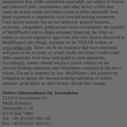
assumptions that, while considered reasonable, are subject to known
and unknown risks, uncertainties, and other factors which may
cause the actual results and future events to differ materially from
those expressed or implied by such forward-looking statements.
Such factors include, but are not limited to: general business,
economic, competitive, political and social uncertainties; the inability
of MediPharm Labs to obtain adequate financing; the delay or
failure to receive regulatory approvals; and other factors discussed in
MediPharm Labs’ filings, available on the SEDAR website at
www.sedar.com
. There can be no assurance that such statements
will prove to be accurate, as actual results and future events could
differ materially from those anticipated in such statements.
Accordingly, readers should not place undue reliance on the
forward-looking statements and information contained in this news
release. Except as required by law, MediPharm Labs assumes no
obligation to update the forward-looking statements of beliefs,
opinions, projections, or other factors, should they change.
Weitere Informationen für Journalisten
STADA Arzneimittel AG
Media Relations
Stadastraße 2–18
61118 Bad Vilbel
Tel.: +49 (0) 6101 603-165
Fax: +49 (0) 6101 603-215