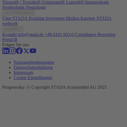
Nizoral® / Terzolin®
Grippostad®
Lunestil®
Immunologie
Nephrologie
Neurologie
UNTERNEHMEN
Über STADA
Produkte
Investoren
Medien
Karriere
STADA
weltweit
KONTAKT
Kontakt
info@stada.de
+49 6101 603-0
Compliance Reporting
Portal ⧉
Folgen Sie uns
Nutzungsbedingungen
Datenschutzerklärung
Impressum
Cookie Einstellungen
Progenerika | © Copyright STADA Arzneimittel AG 2025