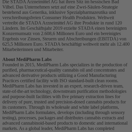
Die STADA Arzneimittel AG hat ihren Sitz im hessischen Bad
Vilbel. Das Unternehmen setzt auf eine Zwei-Säulen-Strategie
bestehend aus Generika, inklusive Spezialpharmazeutika und
verschreibungsfreien Consumer Health Produkten. Weltweit
vertreibt die STADA Arzneimittel AG ihre Produkte in rund 120
Ländern. Im Geschäftsjahr 2019 erzielte STADA einen bereinigten
Konzernumsatz von 2.608,6 Millionen Euro und ein bereinigtes
Ergebnis vor Zinsen, Steuern und Abschreibungen (EBITDA) von
625,5 Millionen Euro. STADA beschäftigt weltweit mehr als 12.400
Mitarbeiterinnen und Mitarbeiter.
About MediPharm Labs
Founded in 2015, MediPharm Labs specializes in the production of
purified, pharmaceutical-quality cannabis oil and concentrates and
advanced derivative products utilizing a Good Manufacturing
Practices certified facility with ISO standard-built clean rooms.
MediPharm Labs has invested in an expert, research-driven team,
state-of-the-art technology, downstream purification methodologies
and purpose-built facilities with five primary extraction lines for
delivery of pure, trusted and precision-dosed cannabis products for
its customers. Through its wholesale and white label platforms,
MediPharm Labs formulates, develops (including through sensory
testing), processes, packages and distributes cannabis extracts and
advanced cannabinoid-based products to domestic and international
markets. As a global leader, MediPharm Labs has completed