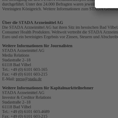
durchgeführt. Unter den 24.000 Befragten waren jeweils rund 2.000 M
Vereinigten Königreich. Weitere Informationen zum STADA Gesundhei
Über die STADA Arzneimittel AG
Die STADA Arzneimittel AG hat ihren Sitz im hessischen Bad Vilbel.
Consumer Health Produkten. Weltweit vertreibt die STADA Arzneimit
Euro und ein bereinigtes Ergebnis vor Zinsen, Steuern und Abschr
Weitere Informationen für Journalisten
STADA Arzneimittel AG
Media Relations
Stadastraße 2–18
61118 Bad Vilbel
Tel.: +49 (0) 6101 603-165
Fax: +49 (0) 6101 603-215
E-Mail:
press@stada.de
Weitere Informationen für Kapitalmarktteilnehmer
STADA Arzneimittel AG
Investor & Creditor Relations
Stadastraße 2–18
61118 Bad Vilbel
Tel.: +49 (0) 6101 603-4689
Fax: +49 (0) 6101 603-215