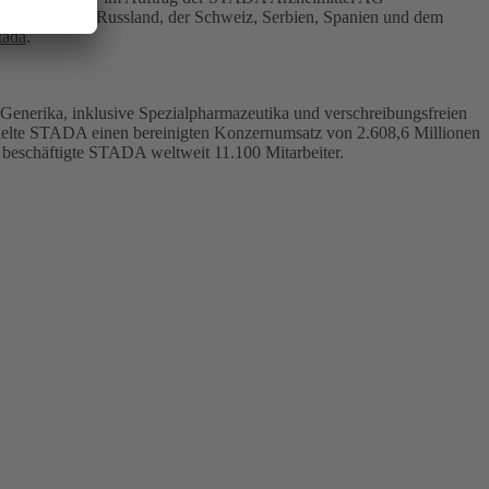
erreich, Polen, Russland, der Schweiz, Serbien, Spanien und dem
tada
.
Generika, inklusive Spezialpharmazeutika und verschreibungsfreien
zielte STADA einen bereinigten Konzernumsatz von 2.608,6 Millionen
beschäftigte STADA weltweit 11.100 Mitarbeiter.