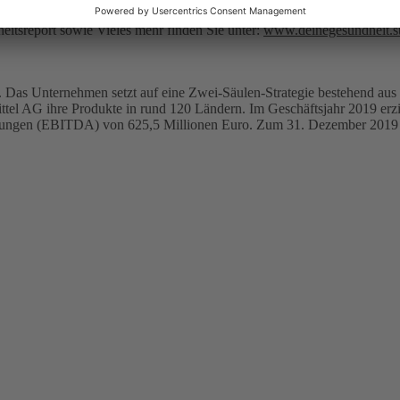
enschen aus Belgien, Deutschland, Finnland, Frankreich, Italien, Öst
tsreport sowie Vieles mehr finden Sie unter:
www.deinegesundheit.s
 Das Unternehmen setzt auf eine Zwei-Säulen-Strategie bestehend aus 
tel AG ihre Produkte in rund 120 Ländern. Im Geschäftsjahr 2019 er
eibungen (EBITDA) von 625,5 Millionen Euro. Zum 31. Dezember 2019 