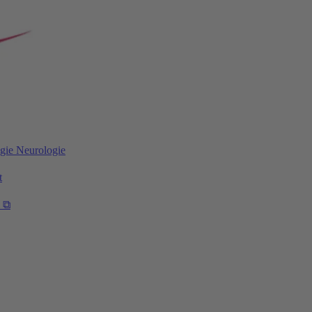
gie
Neurologie
t
l ⧉