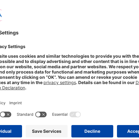
nft: „Polypille“ spaltet Europa
 einnehmen, um möglichen Herz-Kreislauf-Erkrankungen im Alter vorz
 entsprechend offen für ein solches Kombipräparat, das mehrere Wirkstof
 sie keine Medikamente nehmen, solange es ihnen gut geht – auch wenn
Dort geben lediglich 38 Prozent an, dass sie sich vorstellen könnten, 
 (65 Prozent) zu erkennen.
ports 2020, einer repräsentativen Studie mit 24.000 Befragten aus zwö
99 Jahren aus Belgien, Deutschland, Finnland, Frankreich, Italien, 
ndheit“ befragt. Weitere Informationen zum STADA Gesundheitsreport
er Weg in die Zukunft der Gesundheit“ wurde vom Marktforschungsi