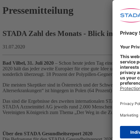
Pressemitteilung
STADA Zahl des Monats - Blick in die Zuku
31.07.2020
Bad Vilbel, 31. Juli 2020
– Schon heute jeden Tag eine „Polypille“
2020 hält das jeder zweite Europäer für eine gute Idee und zeigt sich
sonderlich überzeugt. 18 Prozent der Polypillen-Gegner sagen, dass
Die meisten Skeptiker sind in Österreich und der Schweiz zu finden: 
Alterserkrankungen“ ist hingegen in Polen (64 Prozent) und Russland
Das sind die Ergebnisse des zweiten internationalen STADA Health Re
STADA Arzneimittel AG jeweils rund 2.000 Menschen zwischen 18 und 
Vereinigten Königreich zum Thema „Der Weg in die Zukunft der Gesu
Über den STADA Gesundheitsreport 2020
Die Befragung für den STADA Gesundheitsreport 2020 zum Thema „D