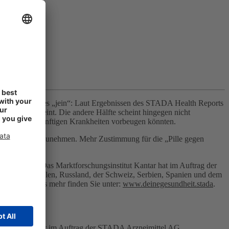
ubeugen? Klares „jein“: Laut Ergebnissen des STADA Health Reports
fe in sich vereint. Die andere Hälfte scheint hingegen nicht
 sie damit zukünftigen Krankheiten vorbeugen könnten.
die Polypille einzunehmen. Mehr Zustimmung für die „Pille gegen
lf Ländern. Das Marktforschungsinstitut Kantar hat im Auftrag der
Österreich, Polen, Russland, der Schweiz, Serbien, Spanien und dem
 sowie vieles mehr finden Sie unter:
www.deinegesundheit.stada
.
nstitut Kantar im Auftrag der STADA Arzneimittel AG