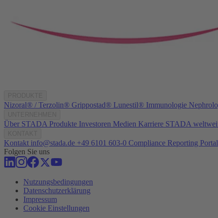
PRODUKTE
Nizoral® / Terzolin®
Grippostad®
Lunestil®
Immunologie
Nephrolo
UNTERNEHMEN
Über STADA
Produkte
Investoren
Medien
Karriere
STADA weltwei
KONTAKT
Kontakt
info@stada.de
+49 6101 603-0
Compliance Reporting Porta
Folgen Sie uns
Nutzungsbedingungen
Datenschutzerklärung
Impressum
Cookie Einstellungen