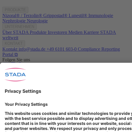
PRODUKTE
Nizoral® / Terzolin®
Grippostad®
Lunestil®
Immunologie
Nephrologie
Neurologie
UNTERNEHMEN
Über STADA
Produkte
Investoren
Medien
Karriere
STADA
weltweit
KONTAKT
Kontakt
info@stada.de
+49 6101 603-0
Compliance Reporting
Portal ⧉
Folgen Sie uns
Nutzungsbedingungen
Datenschutzerklärung
Impressum
Cookie Einstellungen
Progenerika | © Copyright STADA Arzneimittel AG 2025