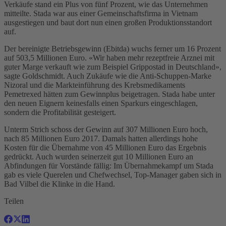
Verkäufe stand ein Plus von fünf Prozent, wie das Unternehmen
mitteilte. Stada war aus einer Gemeinschaftsfirma in Vietnam
ausgestiegen und baut dort nun einen großen Produktionsstandort
auf.
Der bereinigte Betriebsgewinn (Ebitda) wuchs ferner um 16 Prozent
auf 503,5 Millionen Euro. «Wir haben mehr rezeptfreie Arznei mit
guter Marge verkauft wie zum Beispiel Grippostad in Deutschland»,
sagte Goldschmidt. Auch Zukäufe wie die Anti-Schuppen-Marke
Nizoral und die Markteinführung des Krebsmedikaments
Pemetrexed hätten zum Gewinnplus beigetragen. Stada habe unter
den neuen Eignern keinesfalls einen Sparkurs eingeschlagen,
sondern die Profitabilität gesteigert.
Unterm Strich schoss der Gewinn auf 307 Millionen Euro hoch,
nach 85 Millionen Euro 2017. Damals hatten allerdings hohe
Kosten für die Übernahme von 45 Millionen Euro das Ergebnis
gedrückt. Auch wurden seinerzeit gut 10 Millionen Euro an
Abfindungen für Vorstände fällig: Im Übernahmekampf um Stada
gab es viele Querelen und Chefwechsel, Top-Manager gaben sich in
Bad Vilbel die Klinke in die Hand.
Teilen