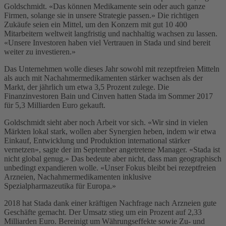
Goldschmidt. «Das können Medikamente sein oder auch ganze
Firmen, solange sie in unsere Strategie passen.» Die richtigen
Zukäufe seien ein Mittel, um den Konzern mit gut 10 400
Mitarbeitern weltweit langfristig und nachhaltig wachsen zu lassen.
«Unsere Investoren haben viel Vertrauen in Stada und sind bereit
weiter zu investieren.»
Das Unternehmen wolle dieses Jahr sowohl mit rezeptfreien Mitteln
als auch mit Nachahmermedikamenten stärker wachsen als der
Markt, der jährlich um etwa 3,5 Prozent zulege. Die
Finanzinvestoren Bain und Cinven hatten Stada im Sommer 2017
für 5,3 Milliarden Euro gekauft.
Goldschmidt sieht aber noch Arbeit vor sich. «Wir sind in vielen
Märkten lokal stark, wollen aber Synergien heben, indem wir etwa
Einkauf, Entwicklung und Produktion international stärker
vernetzen», sagte der im September angetretene Manager. «Stada ist
nicht global genug.» Das bedeute aber nicht, dass man geographisch
unbedingt expandieren wolle. «Unser Fokus bleibt bei rezeptfreien
Arzneien, Nachahmermedikamenten inklusive
Spezialpharmazeutika für Europa.»
2018 hat Stada dank einer kräftigen Nachfrage nach Arzneien gute
Geschäfte gemacht. Der Umsatz stieg um ein Prozent auf 2,33
Milliarden Euro. Bereinigt um Währungseffekte sowie Zu- und