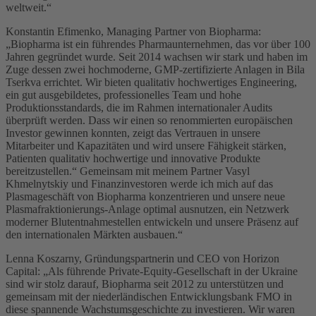
weltweit.“
Konstantin Efimenko, Managing Partner von Biopharma:
„Biopharma ist ein führendes Pharmaunternehmen, das vor über 100
Jahren gegründet wurde. Seit 2014 wachsen wir stark und haben im
Zuge dessen zwei hochmoderne, GMP-zertifizierte Anlagen in Bila
Tserkva errichtet. Wir bieten qualitativ hochwertiges Engineering,
ein gut ausgebildetes, professionelles Team und hohe
Produktionsstandards, die im Rahmen internationaler Audits
überprüft werden. Dass wir einen so renommierten europäischen
Investor gewinnen konnten, zeigt das Vertrauen in unsere
Mitarbeiter und Kapazitäten und wird unsere Fähigkeit stärken,
Patienten qualitativ hochwertige und innovative Produkte
bereitzustellen.“ Gemeinsam mit meinem Partner Vasyl
Khmelnytskiy und Finanzinvestoren werde ich mich auf das
Plasmageschäft von Biopharma konzentrieren und unsere neue
Plasmafraktionierungs-Anlage optimal ausnutzen, ein Netzwerk
moderner Blutentnahmestellen entwickeln und unsere Präsenz auf
den internationalen Märkten ausbauen.“
Lenna Koszarny, Gründungspartnerin und CEO von Horizon
Capital: „Als führende Private-Equity-Gesellschaft in der Ukraine
sind wir stolz darauf, Biopharma seit 2012 zu unterstützen und
gemeinsam mit der niederländischen Entwicklungsbank FMO in
diese spannende Wachstumsgeschichte zu investieren. Wir waren