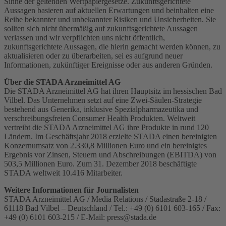
Sinne der geltenden Wertpapiergesetze. Zukunftsgerichtete
Aussagen basieren auf aktuellen Erwartungen und beinhalten eine
Reihe bekannter und unbekannter Risiken und Unsicherheiten. Sie
sollten sich nicht übermäßig auf zukunftsgerichtete Aussagen
verlassen und wir verpflichten uns nicht öffentlich,
zukunftsgerichtete Aussagen, die hierin gemacht werden können, zu
aktualisieren oder zu überarbeiten, sei es aufgrund neuer
Informationen, zukünftiger Ereignisse oder aus anderen Gründen.
Über die STADA Arzneimittel AG
Die STADA Arzneimittel AG hat ihren Hauptsitz im hessischen Bad
Vilbel. Das Unternehmen setzt auf eine Zwei-Säulen-Strategie
bestehend aus Generika, inklusive Spezialpharmazeutika und
verschreibungsfreien Consumer Health Produkten. Weltweit
vertreibt die STADA Arzneimittel AG ihre Produkte in rund 120
Ländern. Im Geschäftsjahr 2018 erzielte STADA einen bereinigten
Konzernumsatz von 2.330,8 Millionen Euro und ein bereinigtes
Ergebnis vor Zinsen, Steuern und Abschreibungen (EBITDA) von
503,5 Millionen Euro. Zum 31. Dezember 2018 beschäftigte
STADA weltweit 10.416 Mitarbeiter.
Weitere Informationen für Journalisten
STADA Arzneimittel AG / Media Relations / Stadastraße 2-18 /
61118 Bad Vilbel – Deutschland / Tel.: +49 (0) 6101 603-165 / Fax:
+49 (0) 6101 603-215 / E-Mail:
press@stada.de