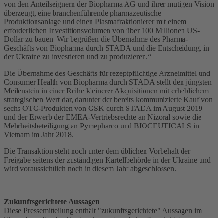
von den Anteilseignern der Biopharma AG und ihrer mutigen Vision
überzeugt, eine branchenführende pharmazeutische
Produktionsanlage und einen Plasmafraktionierer mit einem
erforderlichen Investitionsvolumen von über 100 Millionen US-
Dollar zu bauen. Wir begrüßen die Übernahme des Pharma-
Geschäfts von Biopharma durch STADA und die Entscheidung, in
der Ukraine zu investieren und zu produzieren.“
Die Übernahme des Geschäfts für rezeptpflichtige Arzneimittel und
Consumer Health von Biopharma durch STADA stellt den jüngsten
Meilenstein in einer Reihe kleinerer Akquisitionen mit erheblichem
strategischen Wert dar, darunter der bereits kommunizierte Kauf von
sechs OTC-Produkten von GSK durch STADA im August 2019
und der Erwerb der EMEA-Vertriebsrechte an Nizoral sowie die
Mehrheitsbeteiligung an Pymepharco und BIOCEUTICALS in
Vietnam im Jahr 2018.
Die Transaktion steht noch unter dem üblichen Vorbehalt der
Freigabe seitens der zuständigen Kartellbehörde in der Ukraine und
wird voraussichtlich noch in diesem Jahr abgeschlossen.
Zukunftsgerichtete Aussagen
Diese Pressemitteilung enthält "zukunftsgerichtete" Aussagen im