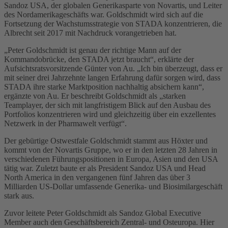
Sandoz USA, der globalen Generikasparte von Novartis, und Leiter
des Nordamerikageschäfts war. Goldschmidt wird sich auf die
Fortsetzung der Wachstumsstrategie von STADA konzentrieren, die
Albrecht seit 2017 mit Nachdruck vorangetrieben hat.
„Peter Goldschmidt ist genau der richtige Mann auf der
Kommandobrücke, den STADA jetzt braucht“, erklärte der
Aufsichtsratsvorsitzende Günter von Au. „Ich bin überzeugt, dass er
mit seiner drei Jahrzehnte langen Erfahrung dafür sorgen wird, dass
STADA ihre starke Marktposition nachhaltig absichern kann“,
ergänzte von Au. Er beschreibt Goldschmidt als „starken
Teamplayer, der sich mit langfristigem Blick auf den Ausbau des
Portfolios konzentrieren wird und gleichzeitig über ein exzellentes
Netzwerk in der Pharmawelt verfügt“.
Der gebürtige Ostwestfale Goldschmidt stammt aus Höxter und
kommt von der Novartis Gruppe, wo er in den letzten 28 Jahren in
verschiedenen Führungspositionen in Europa, Asien und den USA
tätig war. Zuletzt baute er als President Sandoz USA und Head
North America in den vergangenen fünf Jahren das über 3
Milliarden US-Dollar umfassende Generika- und Biosimilargeschäft
stark aus.
Zuvor leitete Peter Goldschmidt als Sandoz Global Executive
Member auch den Geschäftsbereich Zentral- und Osteuropa. Hier