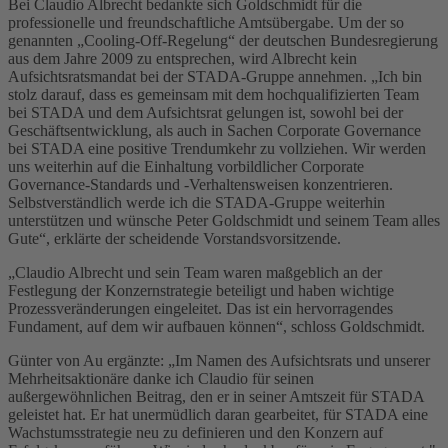
Bei Claudio Albrecht bedankte sich Goldschmidt für die
professionelle und freundschaftliche Amtsübergabe. Um der so
genannten „Cooling-Off-Regelung“ der deutschen Bundesregierung
aus dem Jahre 2009 zu entsprechen, wird Albrecht kein
Aufsichtsratsmandat bei der STADA-Gruppe annehmen. „Ich bin
stolz darauf, dass es gemeinsam mit dem hochqualifizierten Team
bei STADA und dem Aufsichtsrat gelungen ist, sowohl bei der
Geschäftsentwicklung, als auch in Sachen Corporate Governance
bei STADA eine positive Trendumkehr zu vollziehen. Wir werden
uns weiterhin auf die Einhaltung vorbildlicher Corporate
Governance-Standards und -Verhaltensweisen konzentrieren.
Selbstverständlich werde ich die STADA-Gruppe weiterhin
unterstützen und wünsche Peter Goldschmidt und seinem Team alles
Gute“, erklärte der scheidende Vorstandsvorsitzende.
„Claudio Albrecht und sein Team waren maßgeblich an der
Festlegung der Konzernstrategie beteiligt und haben wichtige
Prozessveränderungen eingeleitet. Das ist ein hervorragendes
Fundament, auf dem wir aufbauen können“, schloss Goldschmidt.
Günter von Au ergänzte: „Im Namen des Aufsichtsrats und unserer
Mehrheitsaktionäre danke ich Claudio für seinen
außergewöhnlichen Beitrag, den er in seiner Amtszeit für STADA
geleistet hat. Er hat unermüdlich daran gearbeitet, für STADA eine
Wachstumsstrategie neu zu definieren und den Konzern auf