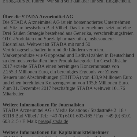
Erfolgskurs zu führen. Wir sind sehr dankbar für sein Engagement."
Über die STADA Arzneimittel AG
Die STADA Arzneimittel AG ist ein börsennotiertes Unternehmen
mit Sitz im hessischen Bad Vilbel. Das Unternehmen setzt auf eine
Drei-Säulen-Strategie bestehend aus Generika, verschreibungsfreien
OTC-Produkten und Spezialpharmazeutika, insbesondere
Biosimilars. Weltweit ist STADA mit rund 50
Vertriebsgesellschaften in rund 30 Ländern vertreten.
Markenprodukte wie Grippostad und Ladival zählen in Deutschland
zu den meistverkauften ihrer Produktkategorie. Im Geschäftsjahr
2017 erzielte STADA einen bereinigten Konzernumsatz von
2.255,3 Millionen Euro, ein bereinigtes Ergebnis vor Zinsen,
Steuern und Abschreibungen (EBITDA) von 433,9 Millionen Euro
und einen bereinigten Konzerngewinn von 195,6 Millionen Euro.
Zum 31. Dezember 2017 beschäftigte STADA weltweit 10.176
Mitarbeiter.
Weitere Informationen für Journalisten
STADA Arzneimittel AG / Media Relations / Stadastraße 2–18 /
61118 Bad Vilbel / Tel.: +49 (0) 6101 603-165 / Fax: +49 (0) 6101
603-215 / E-Mail:
press@stada.de
Weitere Informationen für Kapitalmarktteilnehmer