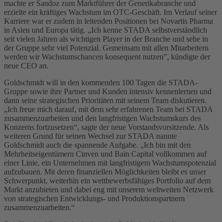
machte er Sandoz zum Marktführer der Generikabranche und
erzielte ein kräftiges Wachstum im OTC-Geschäft. Im Verlauf seiner
Karriere war er zudem in leitenden Positionen bei Novartis Pharma
in Asien und Europa tätig. „Ich kenne STADA selbstverständlich
seit vielen Jahren als wichtigen Player in der Branche und sehe in
der Gruppe sehr viel Potenzial. Gemeinsam mit allen Mitarbeitern
werden wir Wachstumschancen konsequent nutzen”, kündigte der
neue CEO an.
Goldschmidt will in den kommenden 100 Tagen die STADA-
Gruppe sowie ihre Partner und Kunden intensiv kennenlernen und
dann seine strategischen Prioritäten mit seinem Team diskutieren.
„Ich freue mich darauf, mit dem sehr erfahrenen Team bei STADA
zusammenzuarbeiten und den langfristigen Wachstumskurs des
Konzerns fortzusetzen“, sagte der neue Vorstandsvorsitzende. Als
weiteren Grund für seinen Wechsel zur STADA nannte
Goldschmidt auch die spannende Aufgabe. „Ich bin mit den
Mehrheitseigentümern Cinven und Bain Capital vollkommen auf
einer Linie, ein Unternehmen mit langfristigem Wachstumspotenzial
aufzubauen. Mit deren finanziellen Möglichkeiten bleibt es unser
Schwerpunkt, weiterhin ein wettbewerbsfähiges Portfolio auf dem
Markt anzubieten und dabei eng mit unserem weltweiten Netzwerk
von strategischen Entwicklungs- und Produktionspartnern
zusammenzuarbeiten.“