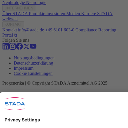
Nephrologie
Neurologie
UNTERNEHMEN
Über STADA
Produkte
Investoren
Medien
Karriere
STADA
weltweit
KONTAKT
Kontakt
info@stada.de
+49 6101 603-0
Compliance Reporting
Portal ⧉
Folgen Sie uns
Nutzungsbedingungen
Datenschutzerklärung
Impressum
Cookie Einstellungen
Progenerika | © Copyright STADA Arzneimittel AG 2025