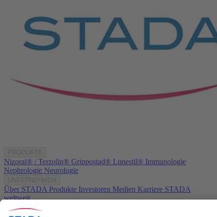
PRODUKTE
Nizoral® / Terzolin®
Grippostad®
Lunestil®
Immunologie
Nephrologie
Neurologie
UNTERNEHMEN
Über STADA
Produkte
Investoren
Medien
Karriere
STADA
weltweit
KONTAKT
Kontakt
info@stada.de
+49 6101 603-0
Compliance Reporting