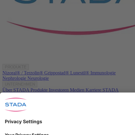
PRODUKTE
Nizoral® / Terzolin®
Grippostad®
Lunestil®
Immunologie
Nephrologie
Neurologie
UNTERNEHMEN
Über STADA
Produkte
Investoren
Medien
Karriere
STADA
weltweit
KONTAKT
Kontakt
info@stada.de
+49 6101 603-0
Compliance Reporting
Portal ⧉
Folgen Sie uns