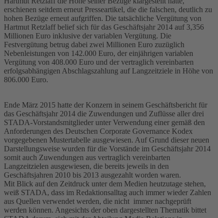
Hartmut Retzlaff die Höhe seiner Bezüge klargestellt hatte,
erschienen seitdem erneut Presseartikel, die die falschen, deutlich zu
hohen Bezüge erneut aufgriffen. Die tatsächliche Vergütung von
Hartmut Retzlaff belief sich für das Geschäftsjahr 2014 auf 3,356
Millionen Euro inklusive der variablen Vergütung. Die
Festvergütung betrug dabei zwei Millionen Euro zuzüglich
Nebenleistungen von 142.000 Euro, der einjährigen variablen
Vergütung von 408.000 Euro und der vertraglich vereinbarten
erfolgsabhängigen Abschlagszahlung auf Langzeitziele in Höhe von
806.000 Euro.
Ende März 2015 hatte der Konzern in seinem Geschäftsbericht für
das Geschäftsjahr 2014 die Zuwendungen und Zuflüsse aller drei
STADA-Vorstandsmitglieder unter Verwendung einer gemäß den
Anforderungen des Deutschen Corporate Governance Kodex
vorgegebenen Mustertabelle ausgewiesen. Auf Grund dieser neuen
Darstellungsweise wurden für die Vorstände im Geschäftsjahr 2014
somit auch Zuwendungen aus vertraglich vereinbarten
Langzeitzielen ausgewiesen, die bereits jeweils in den
Geschäftsjahren 2010 bis 2013 ausgezahlt worden waren.
Mit Blick auf den Zeitdruck unter dem Medien heutzutage stehen,
weiß STADA, dass im Redaktionsalltag auch immer wieder Zahlen
aus Quellen verwendet werden, die nicht immer nachgeprüft
werden können. Angesichts der oben dargestellten Thematik bittet