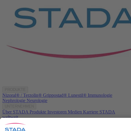
PRODUKTE
Nizoral® / Terzolin®
Grippostad®
Lunestil®
Immunologie
Nephrologie
Neurologie
UNTERNEHMEN
Über STADA
Produkte
Investoren
Medien
Karriere
STADA
weltweit
KONTAKT
Kontakt
info@stada.de
+49 6101 603-0
Compliance Reporting