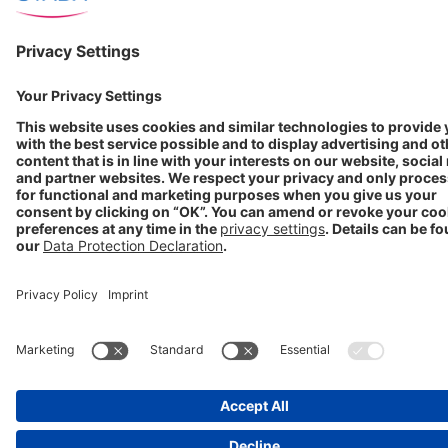
Portal ⧉
Folgen Sie uns
Nutzungsbedingungen
Datenschutzerklärung
Impressum
Cookie Einstellungen
Progenerika | © Copyright STADA Arzneimittel AG 2025