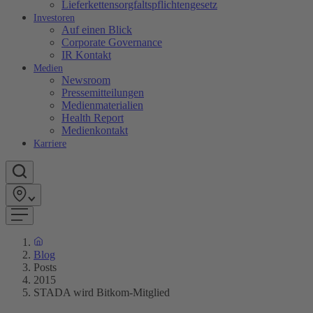
Lieferkettensorgfaltspflichtengesetz
Investoren
Auf einen Blick
Corporate Governance
IR Kontakt
Medien
Newsroom
Pressemitteilungen
Medienmaterialien
Health Report
Medienkontakt
Karriere
Blog
Posts
2015
STADA wird Bitkom-Mitglied