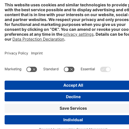
Progenerika | © Copyright STADA Arzneimittel AG 2025