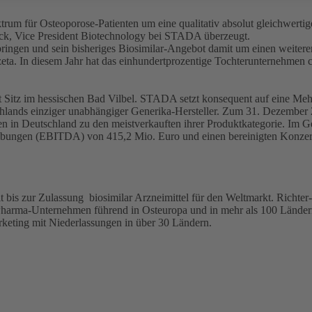
m für Osteoporose-Patienten um eine qualitativ absolut gleichwertige,
ack, Vice President Biotechnology bei STADA überzeugt.
ingen und sein bisheriges Biosimilar-Angebot damit um einen weiteren
eta. In diesem Jahr hat das einhundertprozentige Tochterunternehmen c
 Sitz im hessischen Bad Vilbel. STADA setzt konsequent auf eine Me
chlands einziger unabhängiger Generika-Hersteller. Zum 31. Dezember
en in Deutschland zu den meistverkauften ihrer Produktkategorie. Im
hreibungen (EBITDA) von 415,2 Mio. Euro und einen bereinigten Konz
is zur Zulassung biosimilar Arzneimittel für den Weltmarkt. Rich
harma-Unternehmen führend in Osteuropa und in mehr als 100 Länder
ting mit Niederlassungen in über 30 Ländern.