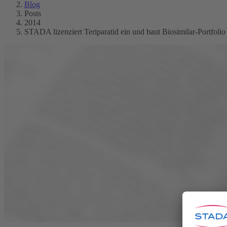
Blog
Posts
2014
STADA lizenziert Teriparatid ein und baut Biosimilar-Portfolio