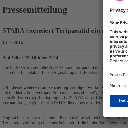
Pressemitteilung
STADA lizenziert Teriparatid ein und baut 
13.10.2014
Bad Vilbel, 13. Oktober 2014
–
Die STADA Arzneimittel AG lizenziert Teriparatid ein und erweitert 
nach dem Patentablauf des Originalpräparats Forsteo europaweit un
„Mit dieser weiteren Einlizenzierung verfolgen wir konsequent unsere 
mit qualitativ hochwertigen Präparaten auszubauen“, erklärt der ST
Gemäß den Vertragsbedingungen ist STADA verpflichtet, neben einer Z
Vermarktungsbeginn wird STADA die daraus resultierenden Umsätze
Angesichts der bevorstehenden Patentabläufe zahlreicher Blockbuste
Teriparatid zukünftig eine entscheidende Rolle in der Patientenversor