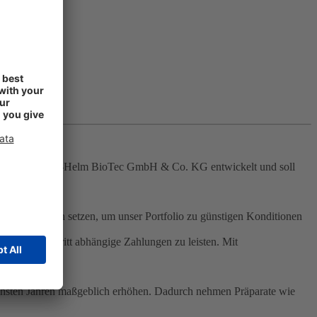
rd von der Richter-Helm BioTec GmbH & Co. KG entwickelt und soll
sierten Partnern setzen, um unser Portfolio zu günstigen Konditionen
ojektfortschritt abhängige Zahlungen zu leisten. Mit
nächsten Jahren maßgeblich erhöhen. Dadurch nehmen Präparate wie