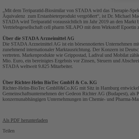
„Mit dem Teriparatid-Biosimilar von STADA wird das Therapie-Spektru
Äquivalenz zum Erstanbieterprodukt vergrößert“, ist Dr. Michael M
STADA wird Teriparatid voraussichtlich im Jahr 2019 an den Markt br
Vertriebsgesellschaft cell pharm SILAPO mit dem Wirkstoff Epoetin z
Über die STADA Arzneimittel AG
Die STADA Arzneimittel AG ist ein börsennotiertes Unternehmen mit
zunehmend internationaler Marktausrichtung. Der Konzern ist Deuts
vertreten. Markenprodukte wie Grippostad, Ladival und Mobilat zähl
Mio. Euro, ein bereinigtes Ergebnis vor Zinsen, Steuern und Absc
STADA weltweit 9.825 Mitarbeiter.
Über Richter-Helm BioTec GmbH & Co. KG
Richter-Helm-BioTec GmbH&Co.KG mit Sitz in Hamburg entwickelt b
Gemeinschaftsunternehmen der Gedeon Richter AG (Budapest), als P
konzernunabhängigen Unternehmungen im Chemie- und Pharma-Marke
Als PDF herunterladen
Teilen