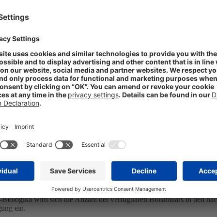
Biosimilar-Portfolio weiter aus
damit erneut ihr Biosimilar-Portfolio. Das Teriparatid-Biosimilar wi
ter dem Label von STADA eingeführt werden.
Biosimilar-Strategie, bei der wir auf die Kooperation mit hochspeziali
ADA-Vorstandsvorsitzende Hartmut Retzlaff.
ahlung aus Anlass der Vertragsunterzeichnung weitere, jeweils vom Pr
 ausweisen und an Richter-Helm Lizenzzahlungen abführen.
r-Biologika wird sich die Anzahl der verfügbaren Biosimilars in den 
gung ein.