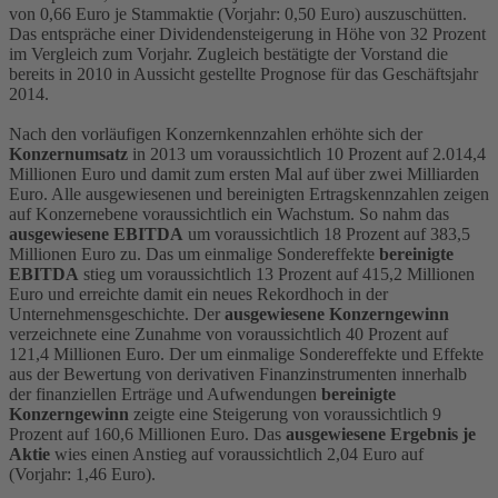
von 0,66 Euro je Stammaktie (Vorjahr: 0,50 Euro) auszuschütten.
Das entspräche einer Dividendensteigerung in Höhe von 32 Prozent
im Vergleich zum Vorjahr. Zugleich bestätigte der Vorstand die
bereits in 2010 in Aussicht gestellte Prognose für das Geschäftsjahr
2014.
Nach den vorläufigen Konzernkennzahlen erhöhte sich der
Konzernumsatz
in 2013 um voraussichtlich 10 Prozent auf 2.014,4
Millionen Euro und damit zum ersten Mal auf über zwei Milliarden
Euro. Alle ausgewiesenen und bereinigten Ertragskennzahlen zeigen
auf Konzernebene voraussichtlich ein Wachstum. So nahm das
ausgewiesene EBITDA
um voraussichtlich 18 Prozent auf 383,5
Millionen Euro zu. Das um einmalige Sondereffekte
bereinigte
EBITDA
stieg um voraussichtlich 13 Prozent auf 415,2 Millionen
Euro und erreichte damit ein neues Rekordhoch in der
Unternehmensgeschichte. Der
ausgewiesene Konzerngewinn
verzeichnete eine Zunahme von voraussichtlich 40 Prozent auf
121,4 Millionen Euro. Der um einmalige Sondereffekte und Effekte
aus der Bewertung von derivativen Finanzinstrumenten innerhalb
der finanziellen Erträge und Aufwendungen
bereinigte
Konzerngewinn
zeigte eine Steigerung von voraussichtlich 9
Prozent auf 160,6 Millionen Euro. Das
ausgewiesene Ergebnis je
Aktie
wies einen Anstieg auf voraussichtlich 2,04 Euro auf
(Vorjahr: 1,46 Euro).