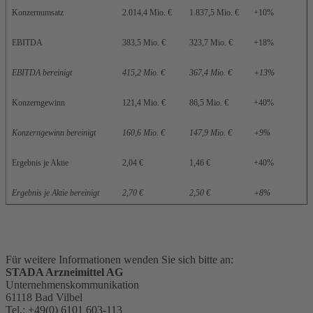
Konzernumsatz
2.014,4 Mio. €
1.837,5 Mio. €
+10%
EBITDA
383,5 Mio. €
323,7 Mio. €
+18%
EBITDA bereinigt
415,2 Mio. €
367,4 Mio. €
+13%
Konzerngewinn
121,4 Mio. €
86,5 Mio. €
+40%
Konzerngewinn bereinigt
160,6 Mio. €
147,9 Mio. €
+9%
Ergebnis je Aktie
2,04 €
1,46 €
+40%
Ergebnis je Aktie bereinigt
2,70 €
2,50 €
+8%
Für weitere Informationen wenden Sie sich bitte an:
STADA Arzneimittel AG
Unternehmenskommunikation
61118 Bad Vilbel
Tel.: +49(0) 6101 603-113