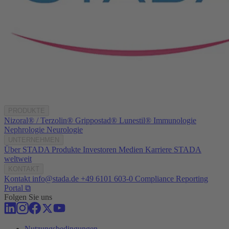
PRODUKTE
Nizoral® / Terzolin®
Grippostad®
Lunestil®
Immunologie
Nephrologie
Neurologie
UNTERNEHMEN
Über STADA
Produkte
Investoren
Medien
Karriere
STADA
weltweit
KONTAKT
Kontakt
info@stada.de
+49 6101 603-0
Compliance Reporting
Portal ⧉
Folgen Sie uns
Nutzungsbedingungen